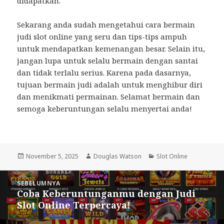
didapatkan.
Sekarang anda sudah mengetahui cara bermain
judi slot online yang seru dan tips-tips ampuh
untuk mendapatkan kemenangan besar. Selain itu,
jangan lupa untuk selalu bermain dengan santai
dan tidak terlalu serius. Karena pada dasarnya,
tujuan bermain judi adalah untuk menghibur diri
dan menikmati permainan. Selamat bermain dan
semoga keberuntungan selalu menyertai anda!
Diposkan
Penulis
Kategori
November 5, 2025
Douglas Watson
Slot Online
pada
Navigasi
SEBELUMNYA
pos
Coba Keberuntunganmu dengan Judi
Pos
Slot Online Terpercaya!
sebelumnya: