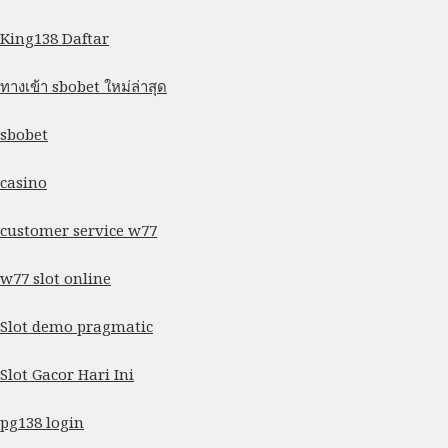
King138 Daftar
ทางเข้า sbobet ใหม่ล่าสุด
sbobet
casino
customer service w77
w77 slot online
Slot demo pragmatic
Slot Gacor Hari Ini
pg138 login