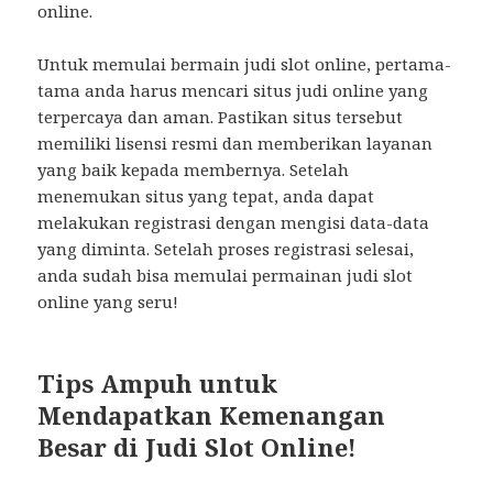
online.
Untuk memulai bermain judi slot online, pertama-
tama anda harus mencari situs judi online yang
terpercaya dan aman. Pastikan situs tersebut
memiliki lisensi resmi dan memberikan layanan
yang baik kepada membernya. Setelah
menemukan situs yang tepat, anda dapat
melakukan registrasi dengan mengisi data-data
yang diminta. Setelah proses registrasi selesai,
anda sudah bisa memulai permainan judi slot
online yang seru!
Tips Ampuh untuk
Mendapatkan Kemenangan
Besar di Judi Slot Online!