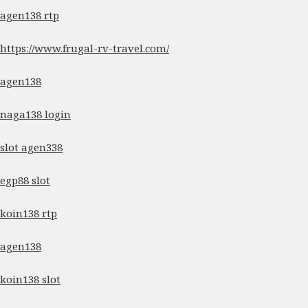
agen138 rtp
https://www.frugal-rv-travel.com/
agen138
naga138 login
slot agen338
egp88 slot
koin138 rtp
agen138
koin138 slot