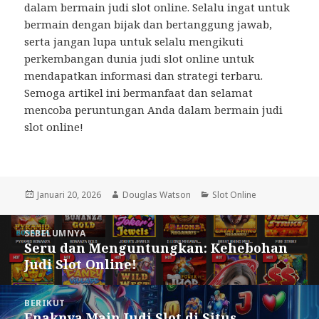
dalam bermain judi slot online. Selalu ingat untuk
bermain dengan bijak dan bertanggung jawab,
serta jangan lupa untuk selalu mengikuti
perkembangan dunia judi slot online untuk
mendapatkan informasi dan strategi terbaru.
Semoga artikel ini bermanfaat dan selamat
mencoba peruntungan Anda dalam bermain judi
slot online!
Diposkan
Penulis
Kategori
Januari 20, 2026
Douglas Watson
Slot Online
pada
Navigasi
SEBELUMNYA
pos
Seru dan Menguntungkan: Kehebohan
Pos
Judi Slot Online!
sebelumnya:
BERIKUT
Enaknya Main Judi Slot di Situs
Pos