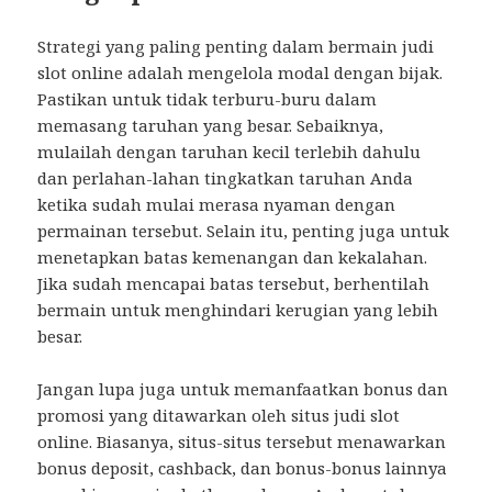
Strategi yang paling penting dalam bermain judi
slot online adalah mengelola modal dengan bijak.
Pastikan untuk tidak terburu-buru dalam
memasang taruhan yang besar. Sebaiknya,
mulailah dengan taruhan kecil terlebih dahulu
dan perlahan-lahan tingkatkan taruhan Anda
ketika sudah mulai merasa nyaman dengan
permainan tersebut. Selain itu, penting juga untuk
menetapkan batas kemenangan dan kekalahan.
Jika sudah mencapai batas tersebut, berhentilah
bermain untuk menghindari kerugian yang lebih
besar.
Jangan lupa juga untuk memanfaatkan bonus dan
promosi yang ditawarkan oleh situs judi slot
online. Biasanya, situs-situs tersebut menawarkan
bonus deposit, cashback, dan bonus-bonus lainnya