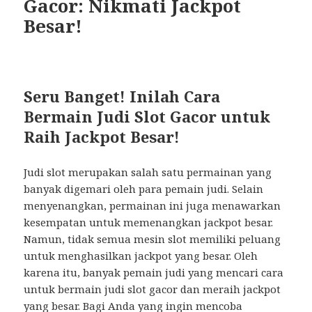
Gacor: Nikmati Jackpot
Besar!
Seru Banget! Inilah Cara
Bermain Judi Slot Gacor untuk
Raih Jackpot Besar!
Judi slot merupakan salah satu permainan yang
banyak digemari oleh para pemain judi. Selain
menyenangkan, permainan ini juga menawarkan
kesempatan untuk memenangkan jackpot besar.
Namun, tidak semua mesin slot memiliki peluang
untuk menghasilkan jackpot yang besar. Oleh
karena itu, banyak pemain judi yang mencari cara
untuk bermain judi slot gacor dan meraih jackpot
yang besar. Bagi Anda yang ingin mencoba