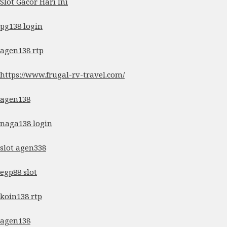
Slot Gacor Hari Ini
pg138 login
agen138 rtp
https://www.frugal-rv-travel.com/
agen138
naga138 login
slot agen338
egp88 slot
koin138 rtp
agen138