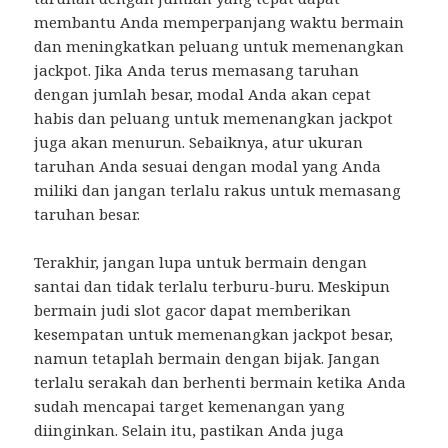
membantu Anda memperpanjang waktu bermain
dan meningkatkan peluang untuk memenangkan
jackpot. Jika Anda terus memasang taruhan
dengan jumlah besar, modal Anda akan cepat
habis dan peluang untuk memenangkan jackpot
juga akan menurun. Sebaiknya, atur ukuran
taruhan Anda sesuai dengan modal yang Anda
miliki dan jangan terlalu rakus untuk memasang
taruhan besar.
Terakhir, jangan lupa untuk bermain dengan
santai dan tidak terlalu terburu-buru. Meskipun
bermain judi slot gacor dapat memberikan
kesempatan untuk memenangkan jackpot besar,
namun tetaplah bermain dengan bijak. Jangan
terlalu serakah dan berhenti bermain ketika Anda
sudah mencapai target kemenangan yang
diinginkan. Selain itu, pastikan Anda juga