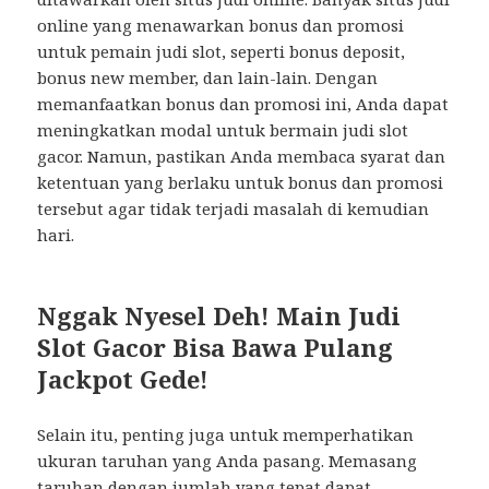
online yang menawarkan bonus dan promosi
untuk pemain judi slot, seperti bonus deposit,
bonus new member, dan lain-lain. Dengan
memanfaatkan bonus dan promosi ini, Anda dapat
meningkatkan modal untuk bermain judi slot
gacor. Namun, pastikan Anda membaca syarat dan
ketentuan yang berlaku untuk bonus dan promosi
tersebut agar tidak terjadi masalah di kemudian
hari.
Nggak Nyesel Deh! Main Judi
Slot Gacor Bisa Bawa Pulang
Jackpot Gede!
Selain itu, penting juga untuk memperhatikan
ukuran taruhan yang Anda pasang. Memasang
taruhan dengan jumlah yang tepat dapat