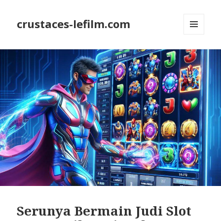
crustaces-lefilm.com
MENU
DAN
WIDGET
Serunya Bermain Judi Slot