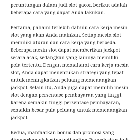
peruntungan dalam judi slot gacor, berikut adalah
beberapa cara yang dapat Anda lakukan.
Pertama, pahami terlebih dahulu cara kerja mesin
slot yang akan Anda mainkan. Setiap mesin slot
memiliki aturan dan cara kerja yang berbeda.
Beberapa mesin slot dapat memberikan jackpot
secara acak, sedangkan yang lainnya memiliki
pola tertentu. Dengan memahami cara kerja mesin
slot, Anda dapat menentukan strategi yang tepat
untuk meningkatkan peluang memenangkan
jackpot. Selain itu, Anda juga dapat memilih mesin
slot dengan persentase pembayaran yang tinggi,
karena semakin tinggi persentase pembayaran,
semakin besar pula peluang untuk memenangkan
jackpot.
Kedua, manfaatkan bonus dan promosi yang
ditawarkan oleh situs judi online. Banyak situs judi