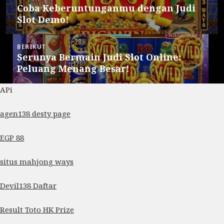
pos
Coba Keberuntunganmu dengan Judi
Pos
Slot Demo!
sebelumnya:
BERIKUT
Serunya Bermain Judi Slot Online:
Pos
Peluang Menang Besar!
berikutnya:
APi
agen138 desty page
EGP 88
situs mahjong ways
Devil138 Daftar
Result Toto HK Prize