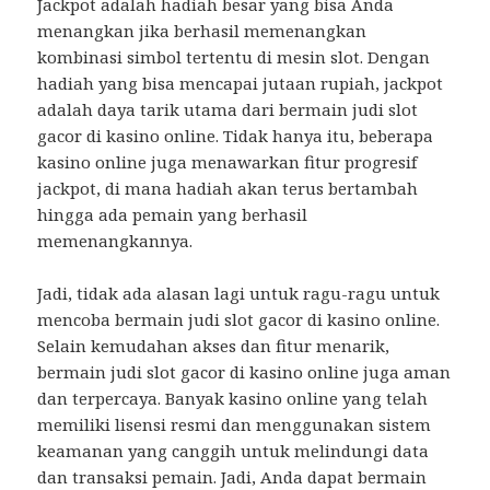
Jackpot adalah hadiah besar yang bisa Anda
menangkan jika berhasil memenangkan
kombinasi simbol tertentu di mesin slot. Dengan
hadiah yang bisa mencapai jutaan rupiah, jackpot
adalah daya tarik utama dari bermain judi slot
gacor di kasino online. Tidak hanya itu, beberapa
kasino online juga menawarkan fitur progresif
jackpot, di mana hadiah akan terus bertambah
hingga ada pemain yang berhasil
memenangkannya.
Jadi, tidak ada alasan lagi untuk ragu-ragu untuk
mencoba bermain judi slot gacor di kasino online.
Selain kemudahan akses dan fitur menarik,
bermain judi slot gacor di kasino online juga aman
dan terpercaya. Banyak kasino online yang telah
memiliki lisensi resmi dan menggunakan sistem
keamanan yang canggih untuk melindungi data
dan transaksi pemain. Jadi, Anda dapat bermain