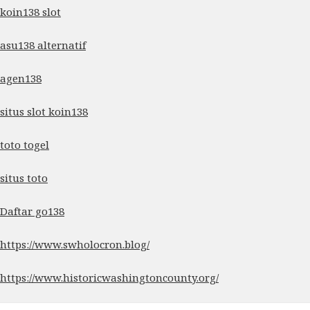
koin138 slot
asu138 alternatif
agen138
situs slot koin138
toto togel
situs toto
Daftar go138
https://www.swholocron.blog/
https://www.historicwashingtoncounty.org/