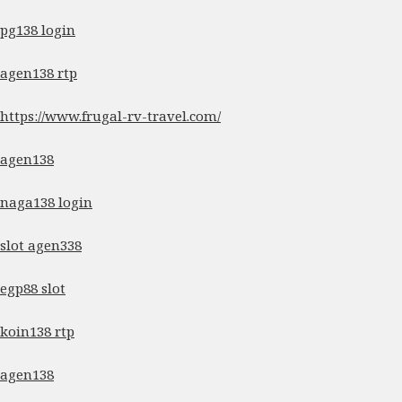
pg138 login
agen138 rtp
https://www.frugal-rv-travel.com/
agen138
naga138 login
slot agen338
egp88 slot
koin138 rtp
agen138