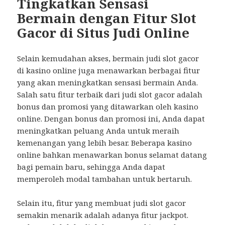
Tingkatkan Sensasi
Bermain dengan Fitur Slot
Gacor di Situs Judi Online
Selain kemudahan akses, bermain judi slot gacor
di kasino online juga menawarkan berbagai fitur
yang akan meningkatkan sensasi bermain Anda.
Salah satu fitur terbaik dari judi slot gacor adalah
bonus dan promosi yang ditawarkan oleh kasino
online. Dengan bonus dan promosi ini, Anda dapat
meningkatkan peluang Anda untuk meraih
kemenangan yang lebih besar. Beberapa kasino
online bahkan menawarkan bonus selamat datang
bagi pemain baru, sehingga Anda dapat
memperoleh modal tambahan untuk bertaruh.
Selain itu, fitur yang membuat judi slot gacor
semakin menarik adalah adanya fitur jackpot.