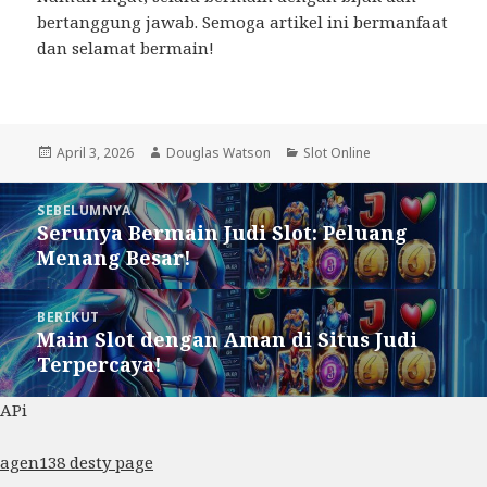
bertanggung jawab. Semoga artikel ini bermanfaat
dan selamat bermain!
Diposkan
Penulis
Kategori
April 3, 2026
Douglas Watson
Slot Online
pada
Navigasi
SEBELUMNYA
pos
Serunya Bermain Judi Slot: Peluang
Pos
Menang Besar!
sebelumnya:
BERIKUT
Main Slot dengan Aman di Situs Judi
Pos
Terpercaya!
berikutnya:
APi
agen138 desty page