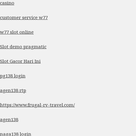
casino
customer service w77
w77 slot online
Slot demo pragmatic
Slot Gacor Hari Ini
pg138 login
agen138 rtp
https://www.frugal-rv-travel.com/
agen138
naga138 login