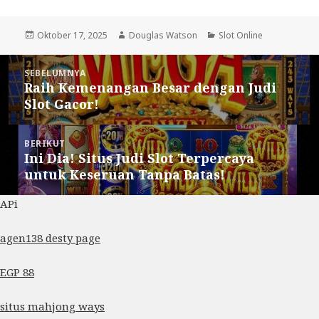
Diposkan
Penulis
Kategori
Oktober 17, 2025
Douglas Watson
Slot Online
pada
Navigasi
SEBELUMNYA
pos
Raih Kemenangan Besar dengan Judi
Pos
Slot Gacor!
sebelumnya:
BERIKUT
Ini Dia! Situs Judi Slot Terpercaya
Pos
untuk Keseruan Tanpa Batas!
berikutnya:
APi
agen138 desty page
EGP 88
situs mahjong ways