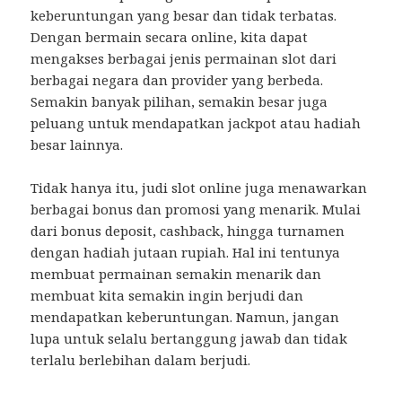
keberuntungan yang besar dan tidak terbatas.
Dengan bermain secara online, kita dapat
mengakses berbagai jenis permainan slot dari
berbagai negara dan provider yang berbeda.
Semakin banyak pilihan, semakin besar juga
peluang untuk mendapatkan jackpot atau hadiah
besar lainnya.
Tidak hanya itu, judi slot online juga menawarkan
berbagai bonus dan promosi yang menarik. Mulai
dari bonus deposit, cashback, hingga turnamen
dengan hadiah jutaan rupiah. Hal ini tentunya
membuat permainan semakin menarik dan
membuat kita semakin ingin berjudi dan
mendapatkan keberuntungan. Namun, jangan
lupa untuk selalu bertanggung jawab dan tidak
terlalu berlebihan dalam berjudi.