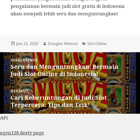
pengalaman bermain judi slot gratis di Indonesia
akan menjadi lebih seru dan menguntungkan!
Diposkan
Penulis
Kategori
Juni 23, 2025
Douglas Watson
Slot Online
pada
Navigasi
SEBELUMNYA
pos
Seru dan Menguntungkan: Bermain
Pos
Judi Slot Online di Indonesia!
sebelumnya:
BERIKUT
Cari Keberuntungan di Judi Slot
Pos
Terpercaya: Tips dan Trik!
berikutnya:
APi
agen138 desty page