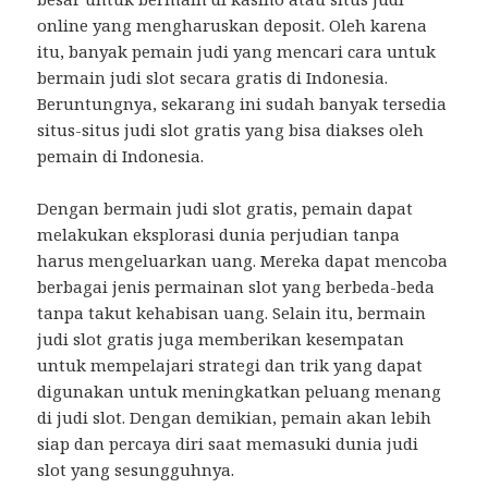
online yang mengharuskan deposit. Oleh karena
itu, banyak pemain judi yang mencari cara untuk
bermain judi slot secara gratis di Indonesia.
Beruntungnya, sekarang ini sudah banyak tersedia
situs-situs judi slot gratis yang bisa diakses oleh
pemain di Indonesia.
Dengan bermain judi slot gratis, pemain dapat
melakukan eksplorasi dunia perjudian tanpa
harus mengeluarkan uang. Mereka dapat mencoba
berbagai jenis permainan slot yang berbeda-beda
tanpa takut kehabisan uang. Selain itu, bermain
judi slot gratis juga memberikan kesempatan
untuk mempelajari strategi dan trik yang dapat
digunakan untuk meningkatkan peluang menang
di judi slot. Dengan demikian, pemain akan lebih
siap dan percaya diri saat memasuki dunia judi
slot yang sesungguhnya.