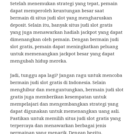
Setelah menemukan strategi yang tepat, pemain
dapat memperoleh keuntungan besar saat
bermain di situs judi slot yang mengharuskan
deposit. Selain itu, banyak situs judi slot gratis
yang juga menawarkan hadiah jackpot yang dapat
dimenangkan oleh pemain. Dengan bermain judi
slot gratis, pemain dapat meningkatkan peluang
untuk memenangkan jackpot besar yang dapat
mengubah hidup mereka.
Jadi, tunggu apa lagi? Jangan ragu untuk mencoba
bermain judi slot gratis di Indonesia. Selain
menghibur dan menguntungkan, bermain judi slot
gratis juga memberikan kesempatan untuk
mempelajari dan mengembangkan strategi yang
dapat digunakan untuk memenangkan uang asli.
Pastikan untuk memilih situs judi slot gratis yang
terpercaya dan menawarkan berbagai jenis
permainan yang menarik. Dengan begitu,