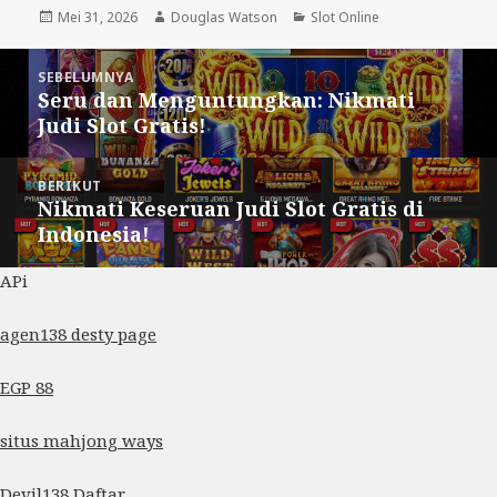
Diposkan
Penulis
Kategori
Mei 31, 2026
Douglas Watson
Slot Online
pada
Navigasi
SEBELUMNYA
pos
Seru dan Menguntungkan: Nikmati
Pos
Judi Slot Gratis!
sebelumnya:
BERIKUT
Nikmati Keseruan Judi Slot Gratis di
Pos
Indonesia!
berikutnya:
APi
agen138 desty page
EGP 88
situs mahjong ways
Devil138 Daftar