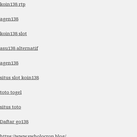
koin138 rtp
agen138
koin138 slot
asu138 alternatif
agen138
situs slot koin138
toto togel
situs toto
Daftar go138
https://www.swholocron.blog/