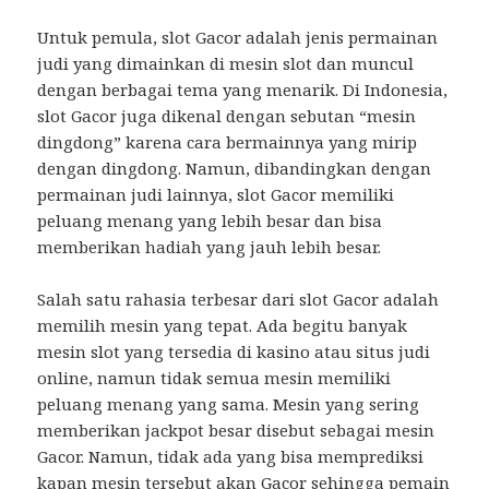
Untuk pemula, slot Gacor adalah jenis permainan
judi yang dimainkan di mesin slot dan muncul
dengan berbagai tema yang menarik. Di Indonesia,
slot Gacor juga dikenal dengan sebutan “mesin
dingdong” karena cara bermainnya yang mirip
dengan dingdong. Namun, dibandingkan dengan
permainan judi lainnya, slot Gacor memiliki
peluang menang yang lebih besar dan bisa
memberikan hadiah yang jauh lebih besar.
Salah satu rahasia terbesar dari slot Gacor adalah
memilih mesin yang tepat. Ada begitu banyak
mesin slot yang tersedia di kasino atau situs judi
online, namun tidak semua mesin memiliki
peluang menang yang sama. Mesin yang sering
memberikan jackpot besar disebut sebagai mesin
Gacor. Namun, tidak ada yang bisa memprediksi
kapan mesin tersebut akan Gacor sehingga pemain