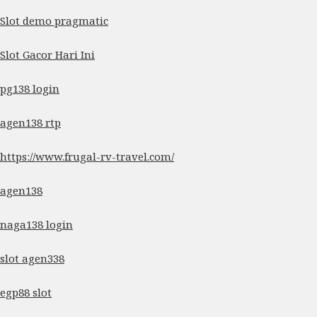
Slot demo pragmatic
Slot Gacor Hari Ini
pg138 login
agen138 rtp
https://www.frugal-rv-travel.com/
agen138
naga138 login
slot agen338
egp88 slot