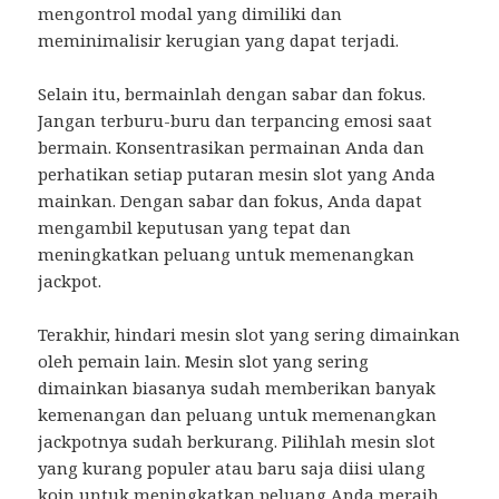
mengontrol modal yang dimiliki dan
meminimalisir kerugian yang dapat terjadi.
Selain itu, bermainlah dengan sabar dan fokus.
Jangan terburu-buru dan terpancing emosi saat
bermain. Konsentrasikan permainan Anda dan
perhatikan setiap putaran mesin slot yang Anda
mainkan. Dengan sabar dan fokus, Anda dapat
mengambil keputusan yang tepat dan
meningkatkan peluang untuk memenangkan
jackpot.
Terakhir, hindari mesin slot yang sering dimainkan
oleh pemain lain. Mesin slot yang sering
dimainkan biasanya sudah memberikan banyak
kemenangan dan peluang untuk memenangkan
jackpotnya sudah berkurang. Pilihlah mesin slot
yang kurang populer atau baru saja diisi ulang
koin untuk meningkatkan peluang Anda meraih