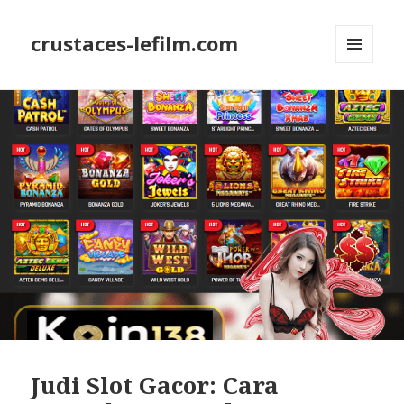
crustaces-lefilm.com
MENU
DAN
WIDGET
Judi Slot Gacor: Cara