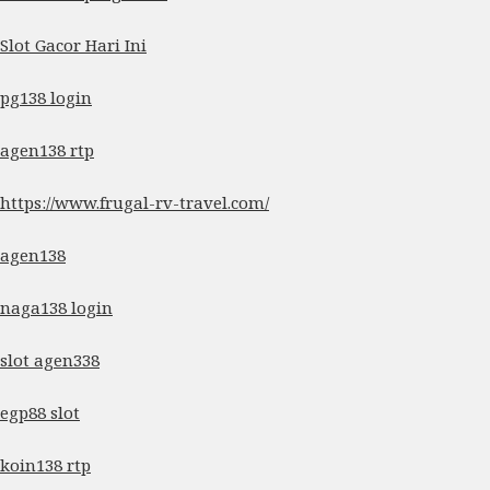
Slot Gacor Hari Ini
pg138 login
agen138 rtp
https://www.frugal-rv-travel.com/
agen138
naga138 login
slot agen338
egp88 slot
koin138 rtp