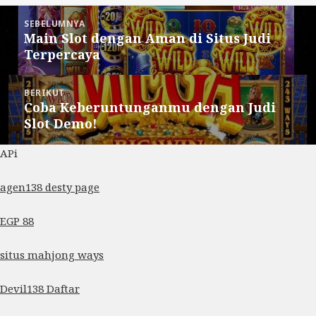
Navigasi
SEBELUMNYA
pos
Main Slot dengan Aman di Situs Judi
Pos
Terpercaya
sebelumnya:
BERIKUT
Coba Keberuntunganmu dengan Judi
Pos
Slot Demo!
berikutnya:
APi
agen138 desty page
EGP 88
situs mahjong ways
Devil138 Daftar