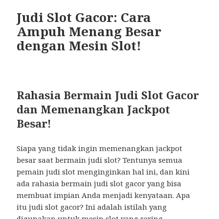
Judi Slot Gacor: Cara
Ampuh Menang Besar
dengan Mesin Slot!
Rahasia Bermain Judi Slot Gacor
dan Memenangkan Jackpot
Besar!
Siapa yang tidak ingin memenangkan jackpot
besar saat bermain judi slot? Tentunya semua
pemain judi slot menginginkan hal ini, dan kini
ada rahasia bermain judi slot gacor yang bisa
membuat impian Anda menjadi kenyataan. Apa
itu judi slot gacor? Ini adalah istilah yang
digunakan untuk mesin slot yang sering