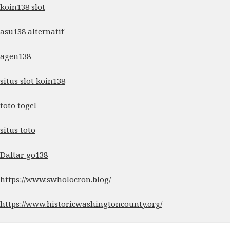
koin138 slot
asu138 alternatif
agen138
situs slot koin138
toto togel
situs toto
Daftar go138
https://www.swholocron.blog/
https://www.historicwashingtoncounty.org/