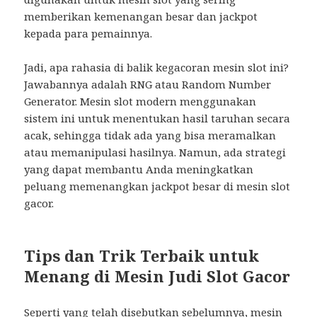
memberikan kemenangan besar dan jackpot
kepada para pemainnya.
Jadi, apa rahasia di balik kegacoran mesin slot ini?
Jawabannya adalah RNG atau Random Number
Generator. Mesin slot modern menggunakan
sistem ini untuk menentukan hasil taruhan secara
acak, sehingga tidak ada yang bisa meramalkan
atau memanipulasi hasilnya. Namun, ada strategi
yang dapat membantu Anda meningkatkan
peluang memenangkan jackpot besar di mesin slot
gacor.
Tips dan Trik Terbaik untuk
Menang di Mesin Judi Slot Gacor
Seperti yang telah disebutkan sebelumnya, mesin