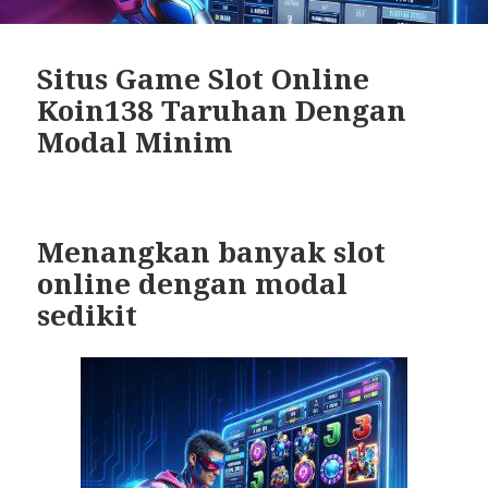
Situs Game Slot Online
Koin138 Taruhan Dengan
Modal Minim
Menangkan banyak slot
online dengan modal
sedikit