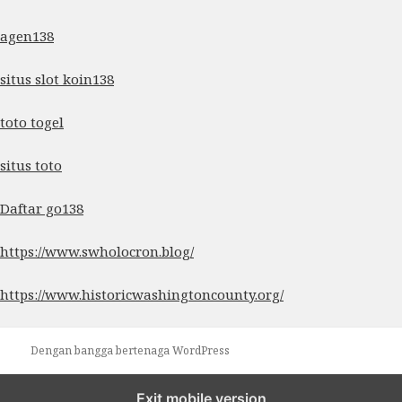
agen138
situs slot koin138
toto togel
situs toto
Daftar go138
https://www.swholocron.blog/
https://www.historicwashingtoncounty.org/
Dengan bangga bertenaga WordPress
Exit mobile version