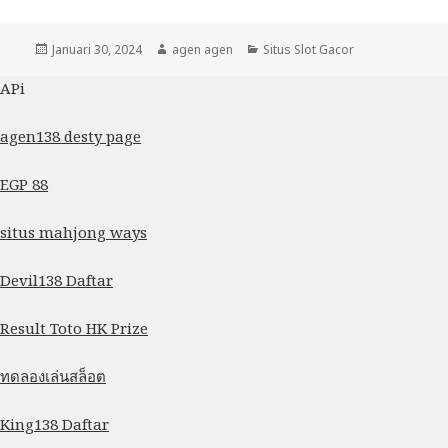
Diposkan
Penulis
Kategori
Januari 30, 2024
agen agen
Situs Slot Gacor
pada
APi
agen138 desty page
EGP 88
situs mahjong ways
Devil138 Daftar
Result Toto HK Prize
ทดลองเล่นสล็อต
King138 Daftar