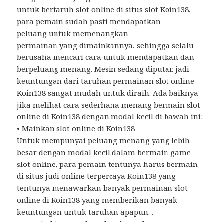
untuk bertaruh slot online di situs slot Koin138,
para pemain sudah pasti mendapatkan
peluang untuk memenangkan
permainan yang dimainkannya, sehingga selalu
berusaha mencari cara untuk mendapatkan dan
berpeluang menang. Mesin sedang diputar. jadi
keuntungan dari taruhan permainan slot online
Koin138 sangat mudah untuk diraih. Ada baiknya
jika melihat cara sederhana menang bermain slot
online di Koin138 dengan modal kecil di bawah ini:
• Mainkan slot online di Koin138
Untuk mempunyai peluang menang yang lebih
besar dengan modal kecil dalam bermain game
slot online, para pemain tentunya harus bermain
di situs judi online terpercaya Koin138 yang
tentunya menawarkan banyak permainan slot
online di Koin138 yang memberikan banyak
keuntungan untuk taruhan apapun. .