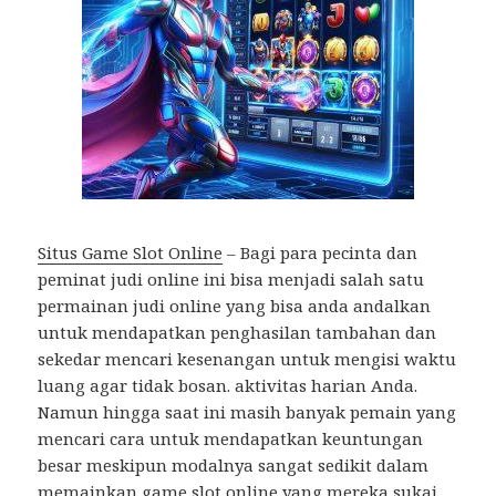
Situs Game Slot Online
– Bagi para pecinta dan
peminat judi online ini bisa menjadi salah satu
permainan judi online yang bisa anda andalkan
untuk mendapatkan penghasilan tambahan dan
sekedar mencari kesenangan untuk mengisi waktu
luang agar tidak bosan. aktivitas harian Anda.
Namun hingga saat ini masih banyak pemain yang
mencari cara untuk mendapatkan keuntungan
besar meskipun modalnya sangat sedikit dalam
memainkan game slot online yang mereka sukai.