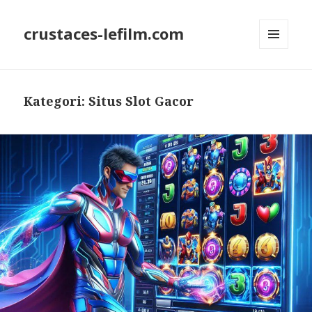
crustaces-lefilm.com
MENU
DAN
WIDGET
Kategori:
Situs Slot Gacor