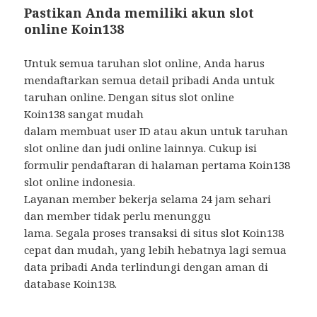
Pastikan Anda memiliki akun slot
online Koin138
Untuk semua taruhan slot online, Anda harus
mendaftarkan semua detail pribadi Anda untuk
taruhan online. Dengan situs slot online
Koin138 sangat mudah
dalam membuat user ID atau akun untuk taruhan
slot online dan judi online lainnya. Cukup isi
formulir pendaftaran di halaman pertama Koin138
slot online indonesia.
Layanan member bekerja selama 24 jam sehari
dan member tidak perlu menunggu
lama. Segala proses transaksi di situs slot Koin138
cepat dan mudah, yang lebih hebatnya lagi semua
data pribadi Anda terlindungi dengan aman di
database Koin138.