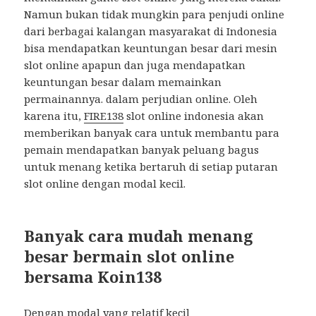
Namun bukan tidak mungkin para penjudi online
dari berbagai kalangan masyarakat di Indonesia
bisa mendapatkan keuntungan besar dari mesin
slot online apapun dan juga mendapatkan
keuntungan besar dalam memainkan
permainannya. dalam perjudian online. Oleh
karena itu,
FIRE138
slot online indonesia akan
memberikan banyak cara untuk membantu para
pemain mendapatkan banyak peluang bagus
untuk menang ketika bertaruh di setiap putaran
slot online dengan modal kecil.
Banyak cara mudah menang
besar bermain slot online
bersama Koin138
Dengan modal yang relatif kecil