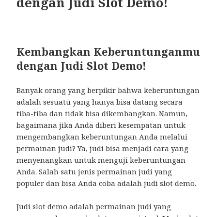
dengan Judi Slot Demo!
Kembangkan Keberuntunganmu
dengan Judi Slot Demo!
Banyak orang yang berpikir bahwa keberuntungan
adalah sesuatu yang hanya bisa datang secara
tiba-tiba dan tidak bisa dikembangkan. Namun,
bagaimana jika Anda diberi kesempatan untuk
mengembangkan keberuntungan Anda melalui
permainan judi? Ya, judi bisa menjadi cara yang
menyenangkan untuk menguji keberuntungan
Anda. Salah satu jenis permainan judi yang
populer dan bisa Anda coba adalah judi slot demo.
Judi slot demo adalah permainan judi yang