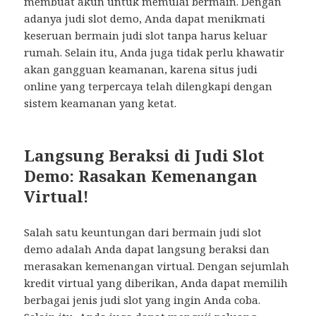
membuat akun untuk memulai bermain. Dengan
adanya judi slot demo, Anda dapat menikmati
keseruan bermain judi slot tanpa harus keluar
rumah. Selain itu, Anda juga tidak perlu khawatir
akan gangguan keamanan, karena situs judi
online yang terpercaya telah dilengkapi dengan
sistem keamanan yang ketat.
Langsung Beraksi di Judi Slot
Demo: Rasakan Kemenangan
Virtual!
Salah satu keuntungan dari bermain judi slot
demo adalah Anda dapat langsung beraksi dan
merasakan kemenangan virtual. Dengan sejumlah
kredit virtual yang diberikan, Anda dapat memilih
berbagai jenis judi slot yang ingin Anda coba.