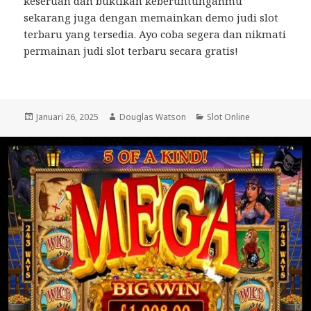
keseruan dan buktikan keberuntunganmu
sekarang juga dengan memainkan demo judi slot
terbaru yang tersedia. Ayo coba segera dan nikmati
permainan judi slot terbaru secara gratis!
Diposkan
Penulis
Kategori
Januari 26, 2025
Douglas Watson
Slot Online
pada