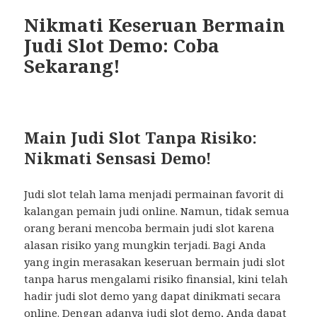
Nikmati Keseruan Bermain
Judi Slot Demo: Coba
Sekarang!
Main Judi Slot Tanpa Risiko:
Nikmati Sensasi Demo!
Judi slot telah lama menjadi permainan favorit di
kalangan pemain judi online. Namun, tidak semua
orang berani mencoba bermain judi slot karena
alasan risiko yang mungkin terjadi. Bagi Anda
yang ingin merasakan keseruan bermain judi slot
tanpa harus mengalami risiko finansial, kini telah
hadir judi slot demo yang dapat dinikmati secara
online. Dengan adanya judi slot demo, Anda dapat