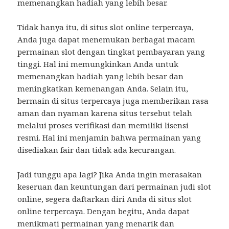
memenangkan hadiah yang lebih besar.
Tidak hanya itu, di situs slot online terpercaya,
Anda juga dapat menemukan berbagai macam
permainan slot dengan tingkat pembayaran yang
tinggi. Hal ini memungkinkan Anda untuk
memenangkan hadiah yang lebih besar dan
meningkatkan kemenangan Anda. Selain itu,
bermain di situs terpercaya juga memberikan rasa
aman dan nyaman karena situs tersebut telah
melalui proses verifikasi dan memiliki lisensi
resmi. Hal ini menjamin bahwa permainan yang
disediakan fair dan tidak ada kecurangan.
Jadi tunggu apa lagi? Jika Anda ingin merasakan
keseruan dan keuntungan dari permainan judi slot
online, segera daftarkan diri Anda di situs slot
online terpercaya. Dengan begitu, Anda dapat
menikmati permainan yang menarik dan