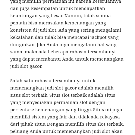
yang memilih permainan ini karena keseruannya
dan juga kesempatan untuk mendapatkan
keuntungan yang besar. Namun, tidak semua
pemain bisa merasakan kemenangan yang
konsisten di judi slot. Ada yang sering mengalami
kekalahan dan tidak bisa mencapai jackpot yang
diinginkan. Jika Anda juga mengalami hal yang
sama, maka ada beberapa rahasia tersembunyi
yang dapat membantu Anda untuk memenangkan
judi slot gacor.
Salah satu rahasia tersembunyi untuk
memenangkan judi slot gacor adalah memilih
situs slot terbaik. Situs slot terbaik adalah situs
yang menyediakan permainan slot dengan
persentase kemenangan yang tinggi. Situs ini juga
memiliki sistem yang fair dan tidak ada rekayasa
dari pihak situs. Dengan memilih situs slot terbaik,
peluang Anda untuk memenangkan judi slot akan