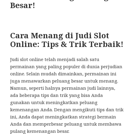
Besar!
Cara Menang di Judi Slot
Online: Tips & Trik Terbaik!
Judi slot online telah menjadi salah satu
permainan yang paling populer di dunia perjudian
online. Selain mudah dimainkan, permainan ini
juga menawarkan peluang besar untuk menang.
Namun, seperti halnya permainan judi lainnya,
ada beberapa tips dan trik yang bisa Anda
gunakan untuk meningkatkan peluang
kemenangan Anda. Dengan mengikuti tips dan trik
ini, Anda dapat meningkatkan strategi bermain
Anda dan memperbesar peluang untuk membawa
pulang kemenangan besar.