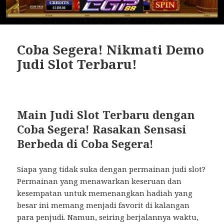
Coba Segera! Nikmati Demo
Judi Slot Terbaru!
Main Judi Slot Terbaru dengan
Coba Segera! Rasakan Sensasi
Berbeda di Coba Segera!
Siapa yang tidak suka dengan permainan judi slot?
Permainan yang menawarkan keseruan dan
kesempatan untuk memenangkan hadiah yang
besar ini memang menjadi favorit di kalangan
para penjudi. Namun, seiring berjalannya waktu,