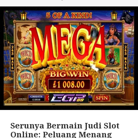
pada
Serunya Bermain Judi Slot
Online: Peluang Menang