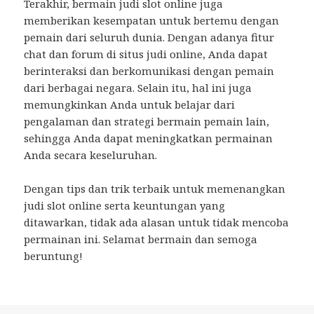
Terakhir, bermain judi slot online juga
memberikan kesempatan untuk bertemu dengan
pemain dari seluruh dunia. Dengan adanya fitur
chat dan forum di situs judi online, Anda dapat
berinteraksi dan berkomunikasi dengan pemain
dari berbagai negara. Selain itu, hal ini juga
memungkinkan Anda untuk belajar dari
pengalaman dan strategi bermain pemain lain,
sehingga Anda dapat meningkatkan permainan
Anda secara keseluruhan.
Dengan tips dan trik terbaik untuk memenangkan
judi slot online serta keuntungan yang
ditawarkan, tidak ada alasan untuk tidak mencoba
permainan ini. Selamat bermain dan semoga
beruntung!