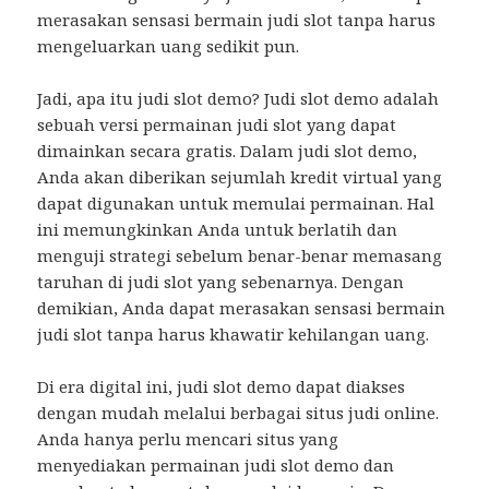
merasakan sensasi bermain judi slot tanpa harus
mengeluarkan uang sedikit pun.
Jadi, apa itu judi slot demo? Judi slot demo adalah
sebuah versi permainan judi slot yang dapat
dimainkan secara gratis. Dalam judi slot demo,
Anda akan diberikan sejumlah kredit virtual yang
dapat digunakan untuk memulai permainan. Hal
ini memungkinkan Anda untuk berlatih dan
menguji strategi sebelum benar-benar memasang
taruhan di judi slot yang sebenarnya. Dengan
demikian, Anda dapat merasakan sensasi bermain
judi slot tanpa harus khawatir kehilangan uang.
Di era digital ini, judi slot demo dapat diakses
dengan mudah melalui berbagai situs judi online.
Anda hanya perlu mencari situs yang
menyediakan permainan judi slot demo dan