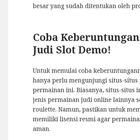
besar yang sudah ditentukan oleh pr
Coba Keberuntungan
Judi Slot Demo!
Untuk memulai coba keberuntunganm
hanya perlu mengunjungi situs-situs
permainan ini. Biasanya, situs-situs
jenis permainan judi online lainnya s
roulette. Namun, pastikan untuk mem
memiliki lisensi resmi agar permain
aman.