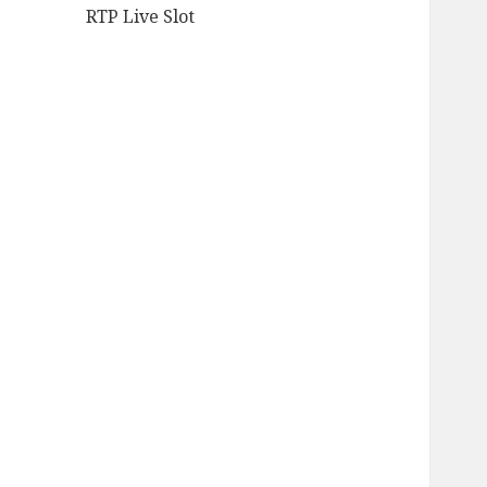
RTP Live Slot