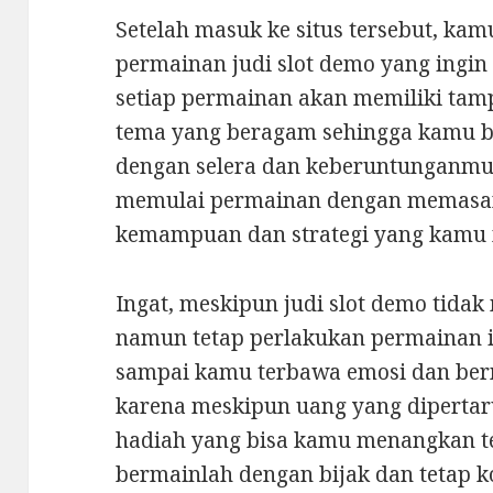
Setelah masuk ke situs tersebut, ka
permainan judi slot demo yang ingi
setiap permainan akan memiliki tam
tema yang beragam sehingga kamu bi
dengan selera dan keberuntunganmu. 
memulai permainan dengan memasan
kemampuan dan strategi yang kamu m
Ingat, meskipun judi slot demo tida
namun tetap perlakukan permainan ini 
sampai kamu terbawa emosi dan be
karena meskipun uang yang diperta
hadiah yang bisa kamu menangkan tet
bermainlah dengan bijak dan tetap ko