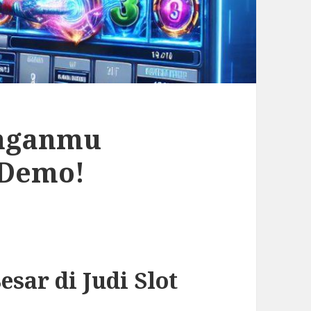
nganmu
 Demo!
ar di Judi Slot