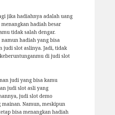
gi jika hadiahnya adalah uang
sa menangkan hadiah besar
amu tidak salah dengar.
 namun hadiah yang bisa
di slot aslinya. Jadi, tidak
 keberuntunganmu di judi slot
nan judi yang bisa kamu
n judi slot asli yang
annya, judi slot demo
g mainan. Namun, meskipun
tetap bisa menangkan hadiah