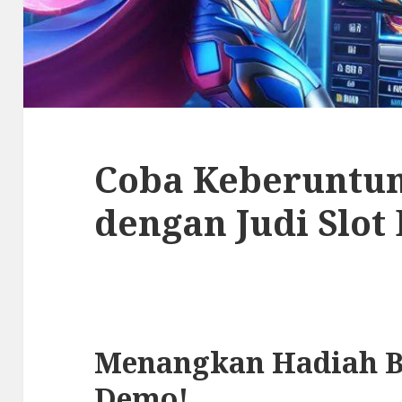
Coba Keberuntu
dengan Judi Slot
Menangkan Hadiah Bes
Demo!