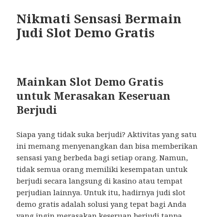
Nikmati Sensasi Bermain
Judi Slot Demo Gratis
Mainkan Slot Demo Gratis
untuk Merasakan Keseruan
Berjudi
Siapa yang tidak suka berjudi? Aktivitas yang satu
ini memang menyenangkan dan bisa memberikan
sensasi yang berbeda bagi setiap orang. Namun,
tidak semua orang memiliki kesempatan untuk
berjudi secara langsung di kasino atau tempat
perjudian lainnya. Untuk itu, hadirnya judi slot
demo gratis adalah solusi yang tepat bagi Anda
yang ingin merasakan keseruan berjudi tanpa