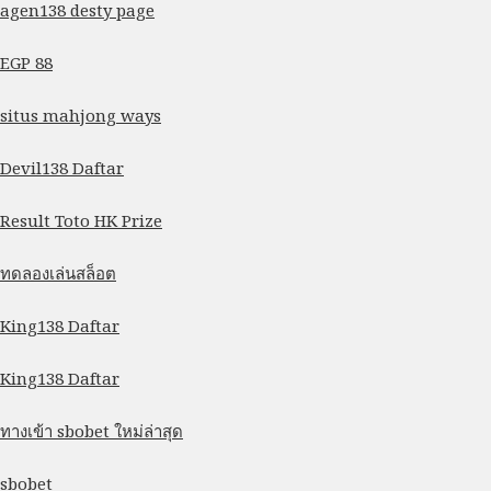
agen138 desty page
EGP 88
situs mahjong ways
Devil138 Daftar
Result Toto HK Prize
ทดลองเล่นสล็อต
King138 Daftar
King138 Daftar
ทางเข้า sbobet ใหม่ล่าสุด
sbobet