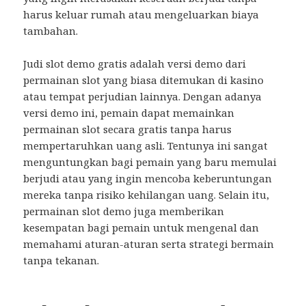
harus keluar rumah atau mengeluarkan biaya
tambahan.
Judi slot demo gratis adalah versi demo dari
permainan slot yang biasa ditemukan di kasino
atau tempat perjudian lainnya. Dengan adanya
versi demo ini, pemain dapat memainkan
permainan slot secara gratis tanpa harus
mempertaruhkan uang asli. Tentunya ini sangat
menguntungkan bagi pemain yang baru memulai
berjudi atau yang ingin mencoba keberuntungan
mereka tanpa risiko kehilangan uang. Selain itu,
permainan slot demo juga memberikan
kesempatan bagi pemain untuk mengenal dan
memahami aturan-aturan serta strategi bermain
tanpa tekanan.