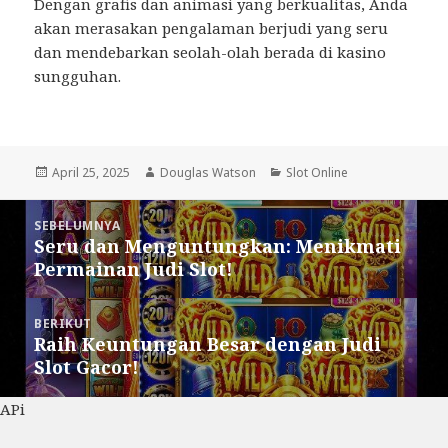
Dengan grafis dan animasi yang berkualitas, Anda
akan merasakan pengalaman berjudi yang seru
dan mendebarkan seolah-olah berada di kasino
sungguhan.
Diposkan
Penulis
Kategori
April 25, 2025
Douglas Watson
Slot Online
pada
Navigasi
SEBELUMNYA
pos
Seru dan Menguntungkan: Menikmati
Pos
Permainan Judi Slot!
sebelumnya:
BERIKUT
Raih Keuntungan Besar dengan Judi
Pos
Slot Gacor!
berikutnya:
APi