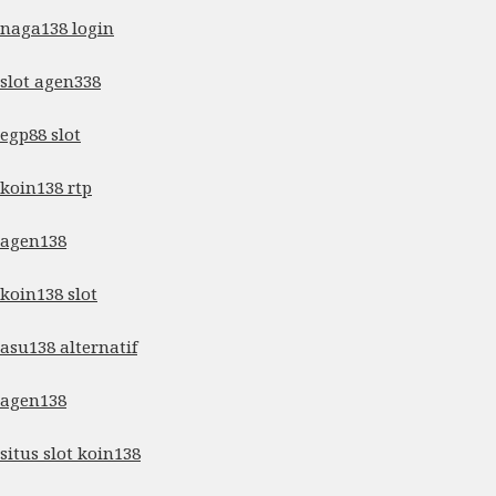
naga138 login
slot agen338
egp88 slot
koin138 rtp
agen138
koin138 slot
asu138 alternatif
agen138
situs slot koin138