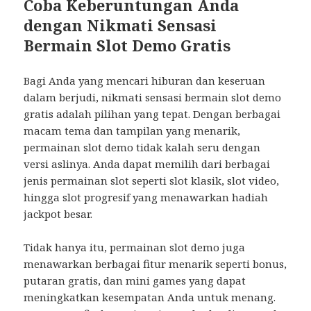
Coba Keberuntungan Anda
dengan Nikmati Sensasi
Bermain Slot Demo Gratis
Bagi Anda yang mencari hiburan dan keseruan
dalam berjudi, nikmati sensasi bermain slot demo
gratis adalah pilihan yang tepat. Dengan berbagai
macam tema dan tampilan yang menarik,
permainan slot demo tidak kalah seru dengan
versi aslinya. Anda dapat memilih dari berbagai
jenis permainan slot seperti slot klasik, slot video,
hingga slot progresif yang menawarkan hadiah
jackpot besar.
Tidak hanya itu, permainan slot demo juga
menawarkan berbagai fitur menarik seperti bonus,
putaran gratis, dan mini games yang dapat
meningkatkan kesempatan Anda untuk menang.