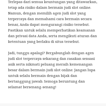
Terlepas dari semua keuntungan yang ditawarkan,
tetap ada risiko dalam bermain judi slot online.
Namun, dengan memilih agen judi slot yang
terpercaya dan memahami cara bermain secara
benar, Anda dapat mengurangi risiko tersebut.
Pastikan untuk selalu memperhatikan keamanan
dan privasi data Anda, serta mengikuti aturan dan
ketentuan yang berlaku di situs tersebut.
Jadi, tunggu apalagi? Bergabunglah dengan agen
judi slot terpercaya sekarang dan rasakan sensasi
asik serta nikmati peluang meraih kemenangan
besar dalam bermain judi slot online. Jangan lupa
untuk selalu bermain dengan bijak dan
bertanggung jawab. Semoga beruntung dan
selamat bersenang-senang!