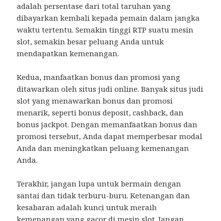
adalah persentase dari total taruhan yang
dibayarkan kembali kepada pemain dalam jangka
waktu tertentu. Semakin tinggi RTP suatu mesin
slot, semakin besar peluang Anda untuk
mendapatkan kemenangan.
Kedua, manfaatkan bonus dan promosi yang
ditawarkan oleh situs judi online. Banyak situs judi
slot yang menawarkan bonus dan promosi
menarik, seperti bonus deposit, cashback, dan
bonus jackpot. Dengan memanfaatkan bonus dan
promosi tersebut, Anda dapat memperbesar modal
Anda dan meningkatkan peluang kemenangan
Anda.
Terakhir, jangan lupa untuk bermain dengan
santai dan tidak terburu-buru. Ketenangan dan
kesabaran adalah kunci untuk meraih
kemenangan yang gacor di mesin slot. Jangan