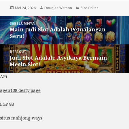
Diposkan
Penulis
Kategori
Mei 24, 2026
Douglas Watson
Slot Online
pada
Navigasi
SEBELUMNYA
pos
Main Judi Slot Adalah Petualangan
Pos
Seru!
sebelumnya:
BERIKUT
Judi Slot Adalah: Asyiknya Bermain
Pos
Mesin Slot!
berikutnya:
APi
agen138 desty page
EGP 88
situs mahjong ways