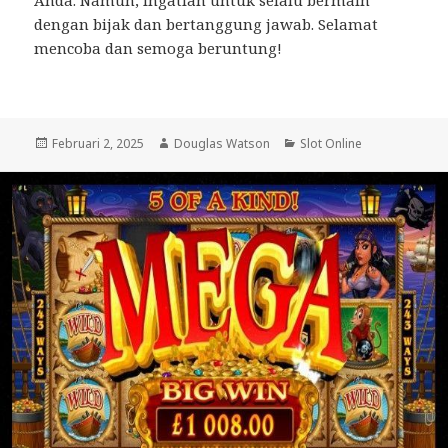
dengan bijak dan bertanggung jawab. Selamat
mencoba dan semoga beruntung!
Diposkan
Penulis
Kategori
Februari 2, 2025
Douglas Watson
Slot Online
pada