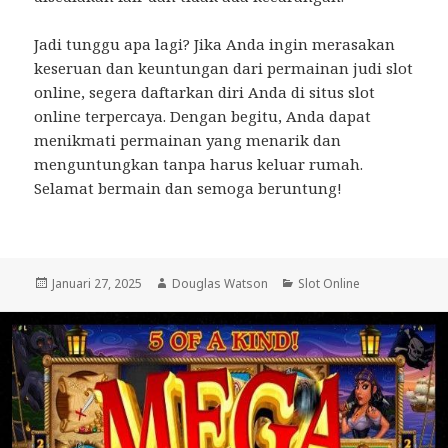
Jadi tunggu apa lagi? Jika Anda ingin merasakan
keseruan dan keuntungan dari permainan judi slot
online, segera daftarkan diri Anda di situs slot
online terpercaya. Dengan begitu, Anda dapat
menikmati permainan yang menarik dan
menguntungkan tanpa harus keluar rumah.
Selamat bermain dan semoga beruntung!
Diposkan
Penulis
Kategori
Januari 27, 2025
Douglas Watson
Slot Online
pada