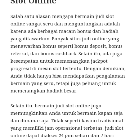
Slot Online
Salah satu alasan mengapa bermain judi slot
online sangat seru dan menguntungkan adalah
karena ada berbagai macam bonus dan hadiah
yang ditawarkan. Banyak situs judi online yang
menawarkan bonus seperti bonus deposit, bonus
referral, dan bonus cashback. Selain itu, ada juga
kesempatan untuk memenangkan jackpot
progresif di mesin slot tertentu. Dengan demikian,
Anda tidak hanya bisa mendapatkan pengalaman
bermain yang seru, tetapi juga peluang untuk
memenangkan hadiah besar.
Selain itu, bermain judi slot online juga
memungkinkan Anda untuk bermain kapan saja
dan dimana saja. Tidak seperti kasino tradisional
yang memiliki jam operasional terbatas, judi slot
online dapat diakses 24 jam sehari dan 7 hari