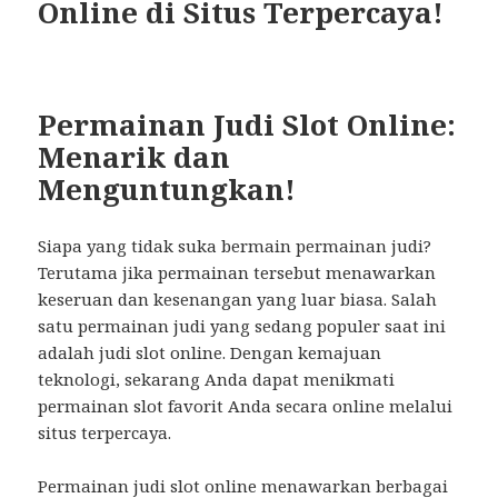
Online di Situs Terpercaya!
Permainan Judi Slot Online:
Menarik dan
Menguntungkan!
Siapa yang tidak suka bermain permainan judi?
Terutama jika permainan tersebut menawarkan
keseruan dan kesenangan yang luar biasa. Salah
satu permainan judi yang sedang populer saat ini
adalah judi slot online. Dengan kemajuan
teknologi, sekarang Anda dapat menikmati
permainan slot favorit Anda secara online melalui
situs terpercaya.
Permainan judi slot online menawarkan berbagai