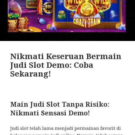
Nikmati Keseruan Bermain
Judi Slot Demo: Coba
Sekarang!
Main Judi Slot Tanpa Risiko:
Nikmati Sensasi Demo!
Judi slot telah lama menjadi permainan favorit di