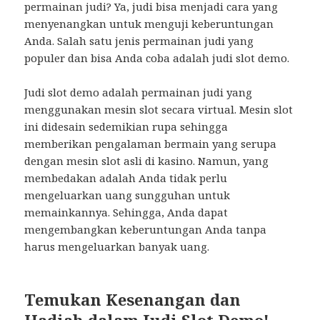
permainan judi? Ya, judi bisa menjadi cara yang
menyenangkan untuk menguji keberuntungan
Anda. Salah satu jenis permainan judi yang
populer dan bisa Anda coba adalah judi slot demo.
Judi slot demo adalah permainan judi yang
menggunakan mesin slot secara virtual. Mesin slot
ini didesain sedemikian rupa sehingga
memberikan pengalaman bermain yang serupa
dengan mesin slot asli di kasino. Namun, yang
membedakan adalah Anda tidak perlu
mengeluarkan uang sungguhan untuk
memainkannya. Sehingga, Anda dapat
mengembangkan keberuntungan Anda tanpa
harus mengeluarkan banyak uang.
Temukan Kesenangan dan
Hadiah dalam Judi Slot Demo!