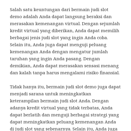
Salah satu keuntungan dari bermain judi slot
demo adalah Anda dapat langsung beraksi dan
merasakan kemenangan virtual. Dengan sejumlah
kredit virtual yang diberikan, Anda dapat memilih
berbagai jenis judi slot yang ingin Anda coba.
Selain itu, Anda juga dapat menguji peluang
kemenangan Anda dengan mengatur jumlah
taruhan yang ingin Anda pasang. Dengan
demikian, Anda dapat merasakan sensasi menang
dan kalah tanpa harus mengalami risiko finansial.
Tidak hanya itu, bermain judi slot demo juga dapat
menjadi sarana untuk meningkatkan
keterampilan bermain judi slot Anda. Dengan
adanya kredit virtual yang tidak terbatas, Anda
dapat berlatih dan menguji berbagai strategi yang
dapat meningkatkan peluang kemenangan Anda
di judi slot yang sebenarnya. Selain itu, Anda juga