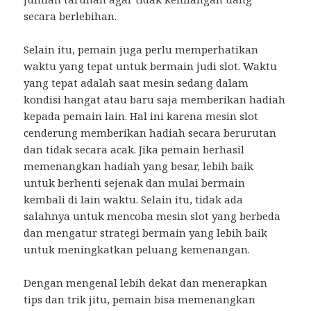
secara berlebihan.
Selain itu, pemain juga perlu memperhatikan
waktu yang tepat untuk bermain judi slot. Waktu
yang tepat adalah saat mesin sedang dalam
kondisi hangat atau baru saja memberikan hadiah
kepada pemain lain. Hal ini karena mesin slot
cenderung memberikan hadiah secara berurutan
dan tidak secara acak. Jika pemain berhasil
memenangkan hadiah yang besar, lebih baik
untuk berhenti sejenak dan mulai bermain
kembali di lain waktu. Selain itu, tidak ada
salahnya untuk mencoba mesin slot yang berbeda
dan mengatur strategi bermain yang lebih baik
untuk meningkatkan peluang kemenangan.
Dengan mengenal lebih dekat dan menerapkan
tips dan trik jitu, pemain bisa memenangkan