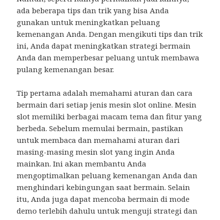
ada beberapa tips dan trik yang bisa Anda
gunakan untuk meningkatkan peluang
kemenangan Anda. Dengan mengikuti tips dan trik
ini, Anda dapat meningkatkan strategi bermain
Anda dan memperbesar peluang untuk membawa
pulang kemenangan besar.
Tip pertama adalah memahami aturan dan cara
bermain dari setiap jenis mesin slot online. Mesin
slot memiliki berbagai macam tema dan fitur yang
berbeda. Sebelum memulai bermain, pastikan
untuk membaca dan memahami aturan dari
masing-masing mesin slot yang ingin Anda
mainkan. Ini akan membantu Anda
mengoptimalkan peluang kemenangan Anda dan
menghindari kebingungan saat bermain. Selain
itu, Anda juga dapat mencoba bermain di mode
demo terlebih dahulu untuk menguji strategi dan