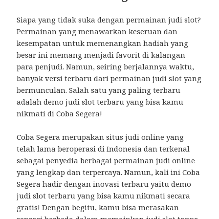
Siapa yang tidak suka dengan permainan judi slot?
Permainan yang menawarkan keseruan dan
kesempatan untuk memenangkan hadiah yang
besar ini memang menjadi favorit di kalangan
para penjudi. Namun, seiring berjalannya waktu,
banyak versi terbaru dari permainan judi slot yang
bermunculan. Salah satu yang paling terbaru
adalah demo judi slot terbaru yang bisa kamu
nikmati di Coba Segera!
Coba Segera merupakan situs judi online yang
telah lama beroperasi di Indonesia dan terkenal
sebagai penyedia berbagai permainan judi online
yang lengkap dan terpercaya. Namun, kali ini Coba
Segera hadir dengan inovasi terbaru yaitu demo
judi slot terbaru yang bisa kamu nikmati secara
gratis! Dengan begitu, kamu bisa merasakan