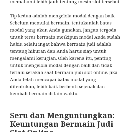
memahami lebih jauh tentang mesin slot tersebut.
Tip kedua adalah mengelola modal dengan baik.
Sebelum memulai bermain, tentukanlah batas
modal yang akan Anda gunakan. Jangan tergoda
untuk terus bermain meskipun modal Anda sudah
habis. Selalu ingat bahwa bermain judi adalah
tentang hiburan dan Anda harus siap untuk
mengalami kerugian. Oleh karena itu, penting
untuk mengelola modal dengan baik dan tidak
terlalu serakah saat bermain judi slot online. Jika
Anda telah mencapai batas modal yang
ditentukan, lebih baik berhenti sejenak dan
kembali bermain di lain waktu.
Seru dan Menguntungkan:
Keuntungan Bermain Judi