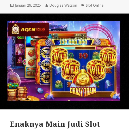
Diposkan
Penulis
Kategori
Januari 29, 2025
Douglas Watson
Slot Online
pada
Enaknya Main Judi Slot