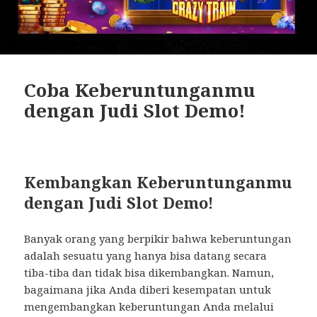
Coba Keberuntunganmu
dengan Judi Slot Demo!
Kembangkan Keberuntunganmu
dengan Judi Slot Demo!
Banyak orang yang berpikir bahwa keberuntungan
adalah sesuatu yang hanya bisa datang secara
tiba-tiba dan tidak bisa dikembangkan. Namun,
bagaimana jika Anda diberi kesempatan untuk
mengembangkan keberuntungan Anda melalui