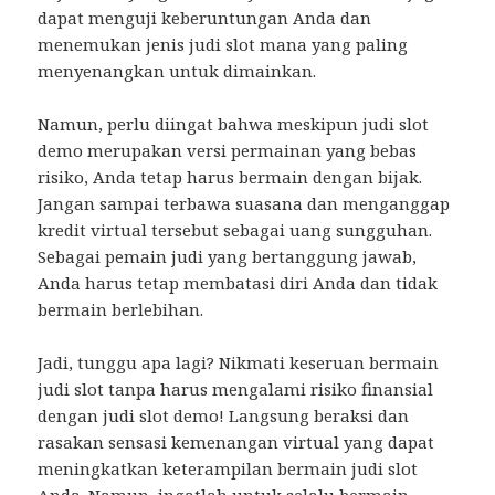
dapat menguji keberuntungan Anda dan
menemukan jenis judi slot mana yang paling
menyenangkan untuk dimainkan.
Namun, perlu diingat bahwa meskipun judi slot
demo merupakan versi permainan yang bebas
risiko, Anda tetap harus bermain dengan bijak.
Jangan sampai terbawa suasana dan menganggap
kredit virtual tersebut sebagai uang sungguhan.
Sebagai pemain judi yang bertanggung jawab,
Anda harus tetap membatasi diri Anda dan tidak
bermain berlebihan.
Jadi, tunggu apa lagi? Nikmati keseruan bermain
judi slot tanpa harus mengalami risiko finansial
dengan judi slot demo! Langsung beraksi dan
rasakan sensasi kemenangan virtual yang dapat
meningkatkan keterampilan bermain judi slot
Anda. Namun, ingatlah untuk selalu bermain